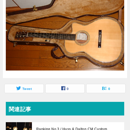
Tweet
0
0
関連記事
Ranking No.3 / Huss & Dalton CM Custom