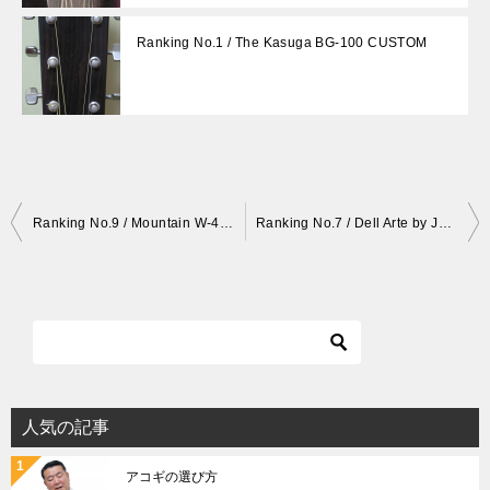
Ranking No.1 / The Kasuga BG-100 CUSTOM
投
Ranking No.9 / Mountain W-401
Ranking No.7 / Dell Arte by John.S.Kinnard OOOtype
稿
ナ
ビ
ゲ
ー
シ
人気の記事
ョ
アコギの選び方