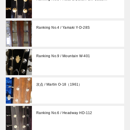
Ranking No.4 / Yamaki Y-D-28S
Ranking No.9 / Mountain W-401
次点 / Martin O-18（1961）
Ranking No.6 / Headway HD-112