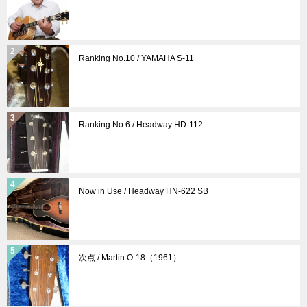
ン
Ranking No.10 / YAMAHA S-11
Ranking No.6 / Headway HD-112
Now in Use / Headway HN-622 SB
次点 / Martin O-18（1961）